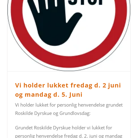
Vi holder lukket fredag d. 2 juni
og mandag d. 5. Juni
Vi holder lukket for personlig henvendelse grundet
Roskilde Dyrskue og Grundlovsdag:
Grundet Roskilde Dyrskue holder vi lukket for
personlig henvendelse fredag d. 2. juni og mandag