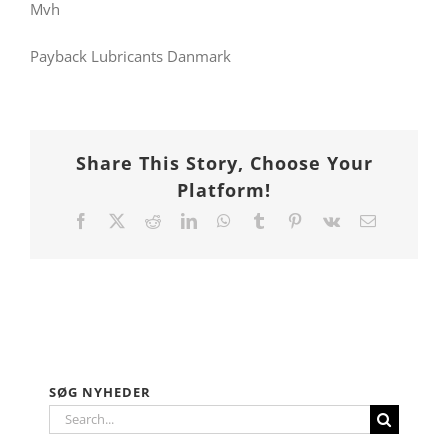
Mvh
Payback Lubricants Danmark
Share This Story, Choose Your
Platform!
Facebook
X
Reddit
LinkedIn
WhatsApp
Tumblr
Pinterest
Vk
Email
SØG NYHEDER
Search
for: