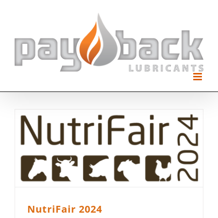
Skip
to
content
NutriFair 2024