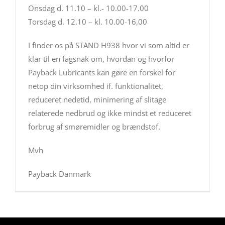
Onsdag d. 11.10 – kl.- 10.00-17.00
Torsdag d. 12.10 – kl. 10.00-16,00
I finder os på STAND H938 hvor vi som altid er
klar til en fagsnak om, hvordan og hvorfor
Payback Lubricants kan gøre en forskel for
netop din virksomhed if. funktionalitet,
reduceret nedetid, minimering af slitage
relaterede nedbrud og ikke mindst et reduceret
forbrug af smøremidler og brændstof.
Mvh
Payback Danmark