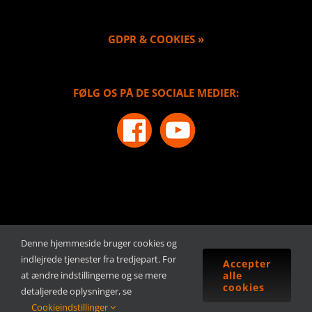
GDPR & COOKIES »
FØLG OS PÅ DE SOCIALE MEDIER:
Denne hjemmeside bruger cookies og
indlejrede tjenester fra tredjepart. For
Accepter
at ændre indstillingerne og se mere
alle
cookies
detaljerede oplysninger, se
Payback Lubricants | ALL RIGHTS RESERVED | Webbproduktion: Base
Cookieindstillinger
Media Norr,
en webbyrå i Umeå